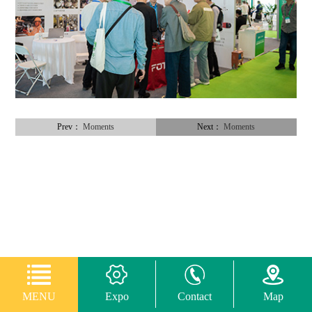
Prev：
Moments
Next：
Moments
MENU
Expo
Contact
Map