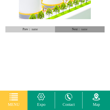
Prev：
name
Next：
name
MENU
Expo
Contact
Map